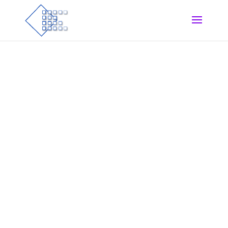
nervt Sie,
daß klassische Systeme aufwendig in
der Einführung, teuer und unflexibel
sind?
daß Sie schnell sein wollen (manche
nennen es agil), aber die Systeme
bremsen Sie aus?
daß sich Ihre Prozesse nur schwer
abbilden lassen und Sie ständig