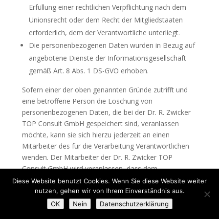
Erfüllung einer rechtlichen Verpflichtung nach dem
Unionsrecht oder dem Recht der Mitgliedstaaten
erforderlich, dem der Verantwortliche unterliegt.
Die personenbezogenen Daten wurden in Bezug auf
angebotene Dienste der Informationsgesellschaft
gemäß Art. 8 Abs. 1 DS-GVO erhoben.
Sofern einer der oben genannten Gründe zutrifft und
eine betroffene Person die Löschung von
personenbezogenen Daten, die bei der Dr. R. Zwicker
TOP Consult GmbH gespeichert sind, veranlassen
möchte, kann sie sich hierzu jederzeit an einen
Mitarbeiter des für die Verarbeitung Verantwortlichen
wenden. Der Mitarbeiter der Dr. R. Zwicker TOP
Consult GmbH wird veranlassen, dass dem
Löschverlangen unverzüglich nachgekommen wird.
Diese Website benutzt Cookies. Wenn Sie diese Website weiter
nutzen, gehen wir von Ihrem Einverständnis aus.
Wurden die personenbezogenen Daten von der Dr. R.
OK
Nein
Datenschutzerklärung
Zwicker TOP Consult GmbH öffentlich gemacht und ist