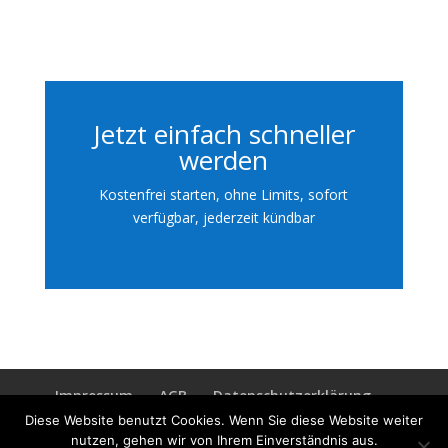
Jetzt einfach schneller
werden
Kostenfrei starten, ohne Limits, sofort
verfügbar, jederzeit kündbar
Impressum
AGB
Datenschutzerklärung
Jetzt loslegen
Kontakt
Diese Website benutzt Cookies. Wenn Sie diese Website weiter
nutzen, gehen wir von Ihrem Einverständnis aus.