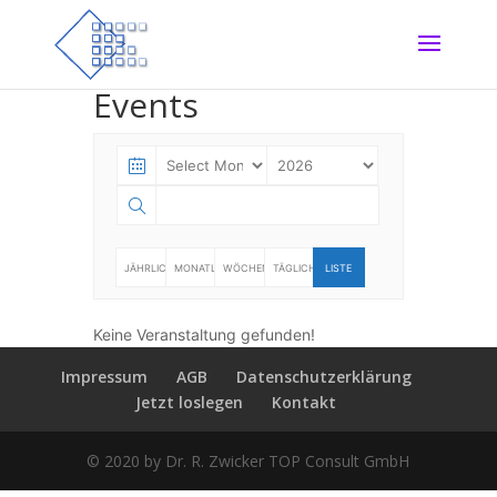
Events
JÄHRLICH
MONATLICH
WÖCHENTLICH
TÄGLICH
LISTE
Keine Veranstaltung gefunden!
Impressum
AGB
Datenschutzerklärung
Jetzt loslegen
Kontakt
© 2020 by Dr. R. Zwicker TOP Consult GmbH